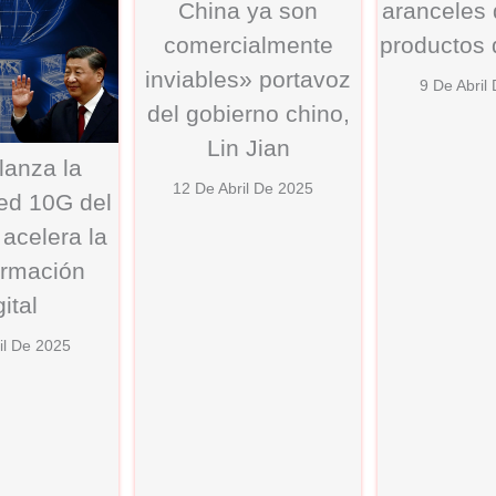
China ya son
aranceles
comercialmente
productos
inviables» portavoz
9 De Abril
del gobierno chino,
Lin Jian
lanza la
12 De Abril De 2025
ed 10G del
acelera la
ormación
gital
il De 2025