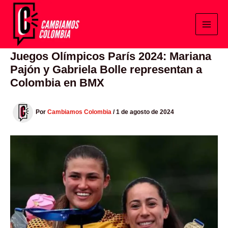
Ir
al
contenido
Juegos Olímpicos París 2024: Mariana
Pajón y Gabriela Bolle representan a
Colombia en BMX
Por
Cambiamos Colombia
/
1 de agosto de 2024