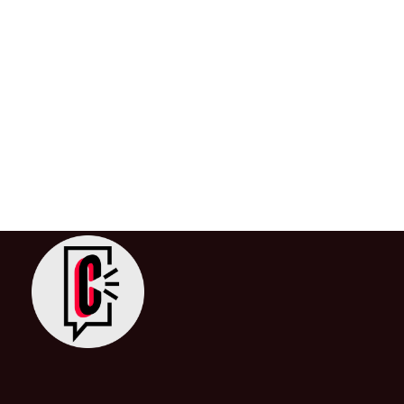
América Latina: Líder en energías
renovables y desarrollo sostenible
26 de junio de 2024
/
Amérina Latina
,
Avances
,
Colombia
,
Desarrollo
,
Energía
,
Fuentes Renovables
,
Inicio
,
Latinoamérica
,
Sostenibilidad
La transición energética se ha convertido en una
prioridad a nivel mundial, con el objetivo de reducir las
emisiones de