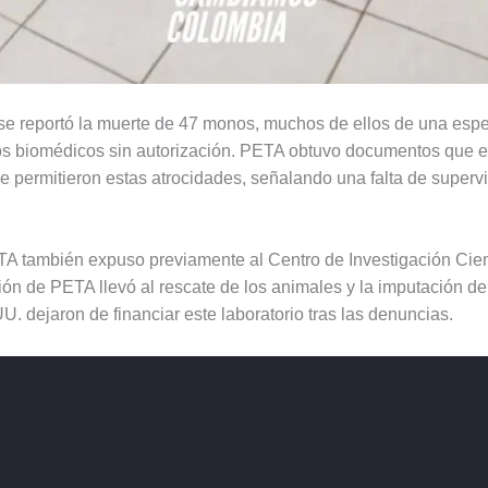
e reportó la muerte de 47 monos, muchos de ellos de una espec
s biomédicos sin autorización. PETA obtuvo documentos que ev
e permitieron estas atrocidades, señalando una falta de superv
TA también expuso previamente al Centro de Investigación Cien
ión de PETA llevó al rescate de los animales y la imputación de
. dejaron de financiar este laboratorio tras las denuncias.