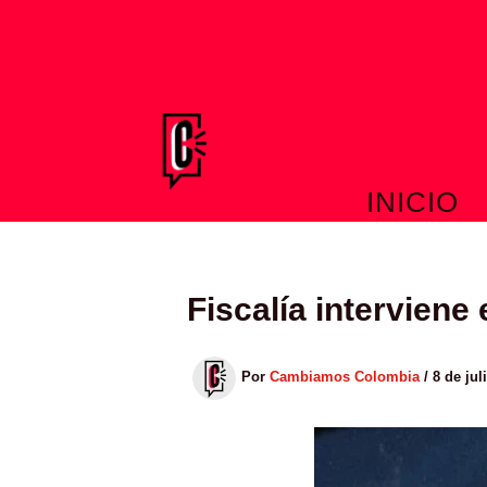
Ir
al
contenido
INICIO
Fiscalía interviene
Por
Cambiamos Colombia
/
8 de jul