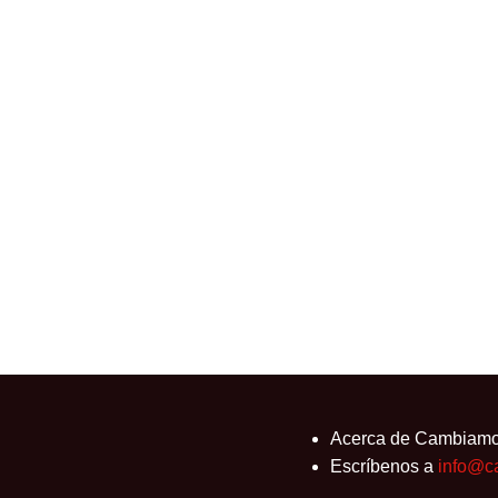
 energías renovables y
,
Colombia
,
Desarrollo
,
Energía
,
Fuentes Renovables
,
 en una prioridad a nivel mundial, con el objetivo
Acerca de Cambiam
Escríbenos a
info@c