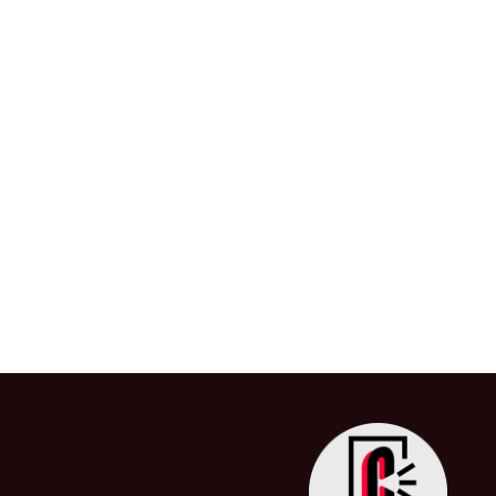
América Latina: Líder en
desarrollo sostenible
26 de junio de 2024
/
Amérina Latina
,
Avances
Inicio
,
Latinoamérica
,
Sostenibilidad
La transición energética se ha convertido
de reducir las emisiones de […]