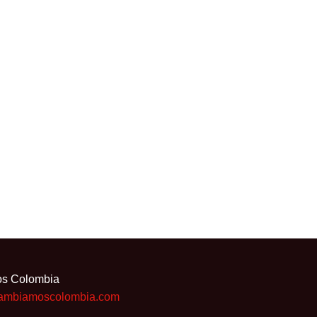
Internacional
,
Latinoamérica
,
Medio
Ambiente
,
México
,
Perú
América Latina y el Caribe se han
destacado en el panorama energético
mundial al generar el 62% de su
electricidad
os Colombia
ambiamoscolombia.com