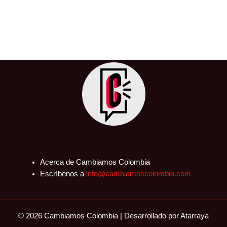
renovables en 2023
23 de mayo de 2024
/
América
,
Brasil
,
Caribe
,
Chile
,
Colombia
,
Ecuador
,
Electricidad
,
Energía
,
Fuentes Renovables
,
Guatemala
,
Internacional
,
Latinoamérica
,
Medio Ambiente
,
México
,
Perú
América Latina y el Caribe se han destacado en el
panorama energético mundial al generar el 62% de su
electricidad
Acerca de Cambiamos Colombia
Escríbenos a
info@cambiamoscolombia.com
© 2026 Cambiamos Colombia | Desarrollado por
Atarraya