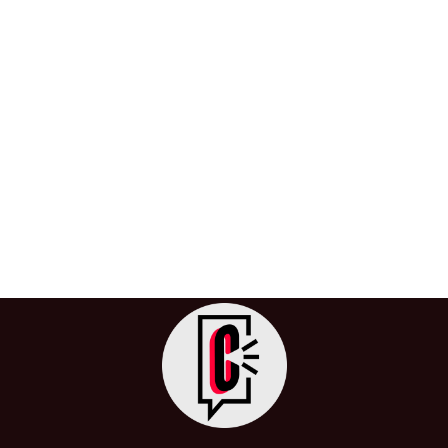
Julian Assange, en libertad tras
alcanzar un acuerdo con EEUU
26 de junio de 2024
/
Australia
,
Colombia
,
Ecuador
,
EEUU
,
Inglaterra
,
Inicio
,
Internacional
,
Julian Assange
,
Justicia
,
Libertad
,
Libertad de Expreción
,
UK
,
USA
La liberación de Julian Assange marca el fin de un caso
judicial que ha captado la atención mundial durante más
[…]