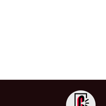
Julian Assange, en libert
EEUU
26 de junio de 2024
/
Australia
,
Colombia
,
Ecu
Assange
,
Justicia
,
Libertad
,
Libertad de Expre
La liberación de Julian Assange marca el
mundial durante más […]