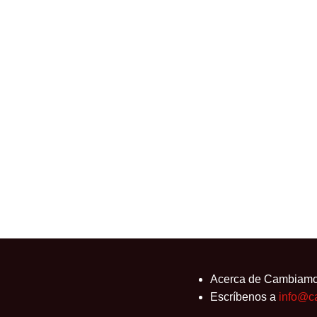
ad tras alcanzar un acuerdo con
ador
,
EEUU
,
Inglaterra
,
Inicio
,
Internacional
,
Julian
ción
,
UK
,
USA
 fin de un caso judicial que ha captado la atención
Acerca de Cambiam
Escríbenos a
info@c