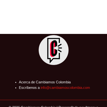
Stormy
31 de mayo de 2024
/
Donald Trump
,
Estados Unidos
,
Internacional
,
Justicia
,
Trump
,
USA
El expresidente de Estados Unidos, Donald Trump, ha
sido declarado culpable de 34 cargos de falsificación de
registros comerciales en el juicio por el caso Stormy
Daniels.
Acerca de Cambiamos Colombia
Escríbenos a
info@cambiamoscolombia.com