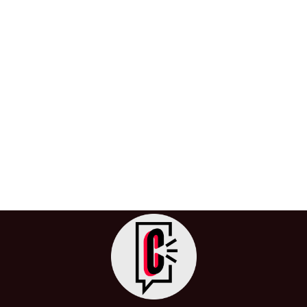
Los astronautas de la misión
«Starliner» que siguen varados en el
espacio
27 de junio de 2024
/
Astronautas
,
EEUU
,
Espacio
,
Inicio
,
Internacional
,
Misión
,
NASA
,
USA
La misión tripulada de la cápsula Starliner de Boeing ha
enfrentado una serie de contratiempos que han
pospuesto el regreso […]