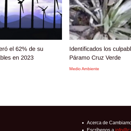
neró el 62% de su
Identificados los culpab
ables en 2023
Páramo Cruz Verde
Medio Ambiente
Acerca de Cambiam
Escríbenos a
info@c