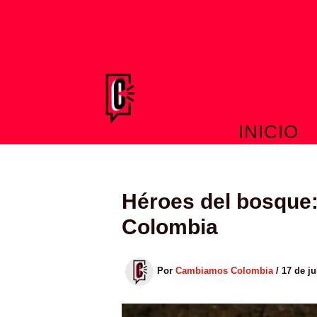
Ir
al
contenido
INICIO
Héroes del bosque:
Colombia
Por
Cambiamos Colombia
/
17 de ju