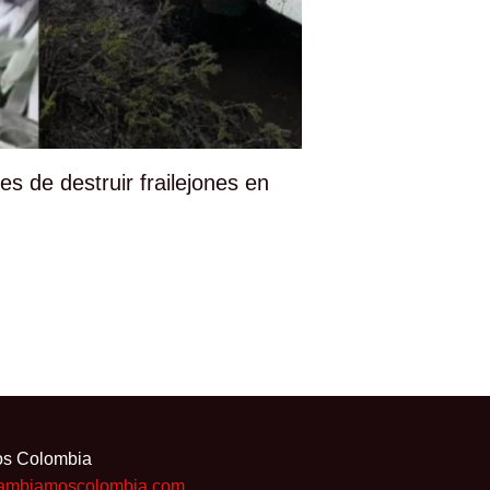
les de destruir frailejones en
os Colombia
ambiamoscolombia.com