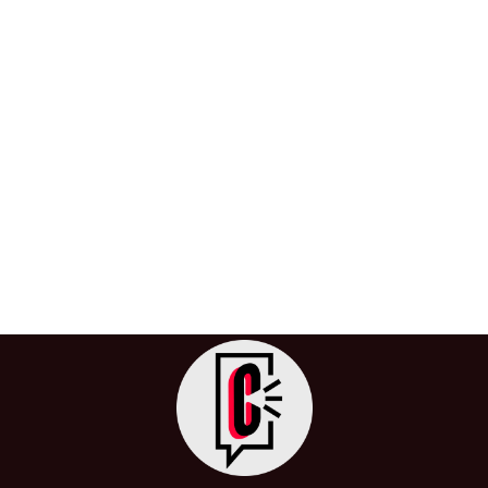
Cada vez nacen menos bebés en
Colombia: la natalidad cae a mínimos
históricos
1 de abril de 2025
/
Bebés
,
Colombia
,
DANE
,
Inicio
,
Mujer
,
Natalidad
Colombia ha registrado una caída sin precedentes en
su tasa de natalidad. Según datos provisionales del
Departamento Administrativo Nacional de […]