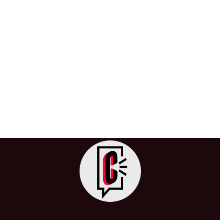
Hoy se retoma el último debate para
prohíbir la Tauromaquia en Colombia
28 de mayo de 2024
/
Colombia
,
Congreso
,
Cultura
,
Evolución
,
Ley
,
Medio Ambiente
,
Tauromaquia
,
Toreros
,
Toros
Colombia se encuentra ante una decisión trascendental
sobre el futuro de las corridas de toros en su territorio.
El proyecto […]