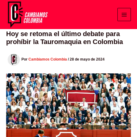
Ir
al
contenido
Hoy se retoma el último debate para
prohíbir la Tauromaquia en Colombia
Por
Cambiamos Colombia
/
28 de mayo de 2024