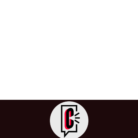
Tragedia se repite, otro estudiante de
medicina pierde la vida por acoso
académico
27 de julio de 2024
/
Acoso Académico
,
Colombia
,
Estudiantes
,
Inicio
,
Justicia
,
Los Andes
,
Medicina
,
Nación
,
Suicidio
,
Universidad
,
Universidad de los Andes
,
Violencia
El suicidio de Johan Sebastián Castellanos Romero,
estudiante de medicina de la Universidad de Los Andes,
ha conmocionado nuevamente a […]