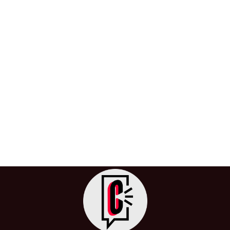
Tragedia se repite, otro estudiante de
medicina pierde la vida por acoso
académico
27 de julio de 2024
/
Acoso Académico
,
Colombia
,
Estudiantes
,
Inicio
,
Justicia
,
Los Andes
,
Medicina
,
Nación
,
Suicidio
,
Universidad
,
Universidad de los Andes
,
Violencia
El suicidio de Johan Sebastián Castellanos Romero,
estudiante de medicina de la Universidad de Los Andes,
ha conmocionado nuevamente a […]