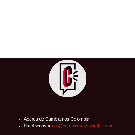
KMS Activator Windows Microsoft
Office Activate Keygen Download
23 de diciembre de 2024
Overview Feature System Req Alternatives
Comparison How to Download FAQ Free Office
License Transfer Crack Keygen 2025 Download free
Office
Acerca de Cambiamos Colombia
Escríbenos a
info@cambiamoscolombia.com