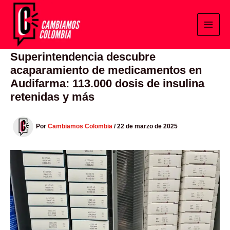
Ir
al
contenido
Superintendencia descubre
acaparamiento de medicamentos en
Audifarma: 113.000 dosis de insulina
retenidas y más
Por
Cambiamos Colombia
/
22 de marzo de 2025