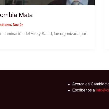
olombia Mata
mbiente
,
Nación
ntaminación del Aire y Salud, fue organizada por
Acerca de Cambiam
Escríbenos a
info@c