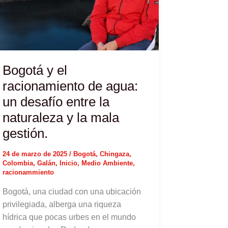
Bogotá y el
racionamiento de agua:
un desafío entre la
naturaleza y la mala
gestión.
24 de marzo de 2025
/
Bogotá
,
Chingaza
,
Colombia
,
Galán
,
Inicio
,
Medio Ambiente
,
racionammiento
Bogotá, una ciudad con una ubicación
privilegiada, alberga una riqueza
hídrica que pocas urbes en el mundo