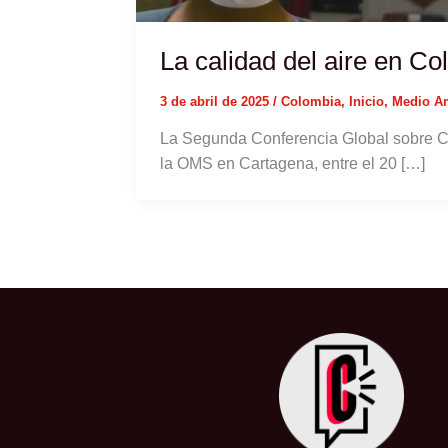
La calidad del aire en C
3 de abril de 2025
/
Colombia
,
Inicio
,
Medio A
La Segunda Conferencia Global sobre Co
la OMS en Cartagena, entre el 20 […]