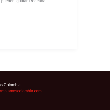
pueden igualar. Rodeada
os Colombia
ambiamoscolombia.com