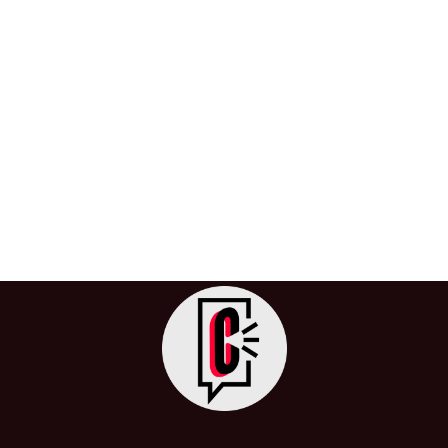
Argentina admite demanda contra
Álvaro Uribe por «falsos positivos»
4 de julio de 2024
/
Argentina
,
Colombia
,
Demanda
,
Falsos
Positivos
,
Inicio
,
Internacional
,
Justicia
,
Querella
En un histórico fallo judicial, la Justicia argentina ha
aceptado una querella contra el exmandatario
colombiano Álvaro Uribe Vélez por […]