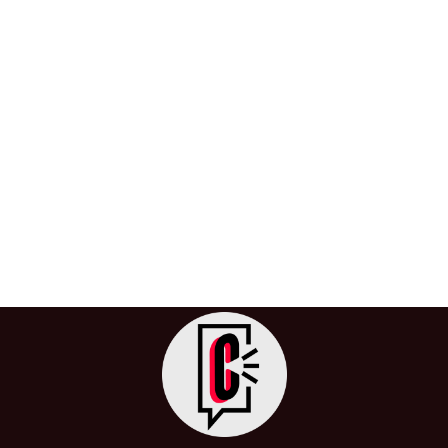
Colombia prohíbe corridas de toros y
transforma plazas de toros en
Centros Culturales
28 de mayo de 2024
/
Centro Cultural
,
Colombia
,
Cultura
,
Ley
,
Medio Ambiente
,
Plazas de Toros
,
Toros
En una histórica decisión, el Congreso de Colombia
aprobó la prohibición de las corridas de toros, rejoneo,
novilladas, becerradas y […]