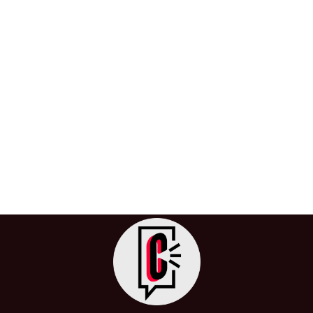
Transmilenio anuncia descuentos
para estudiantes y personas
vulnerables
28 de mayo de 2024
/
Anuncio
,
Colombia
,
Economía
,
Estudiantes
,
Transmilenio
,
Transporte Público
TransMilenio, el sistema de transporte masivo de
Bogotá, anuncia cambios significativos a partir del 11 de
noviembre. Una de las […]