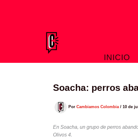
Ir
al
contenido
INICIO
Soacha: perros ab
Por
Cambiamos Colombia
/
10 de ju
En Soacha, un grupo de perros abando
Olivos 4.