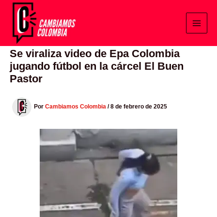
Ir
al
contenido
Se viraliza video de Epa Colombia
jugando fútbol en la cárcel El Buen
Pastor
Por
Cambiamos Colombia
/
8 de febrero de 2025