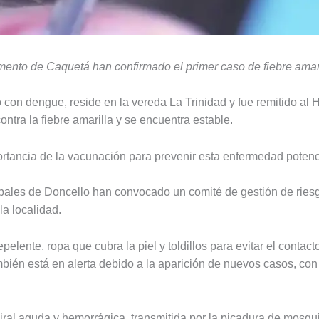
mento de Caquetá han confirmado el primer caso de fiebre amari
o con dengue, reside en la vereda La Trinidad y fue remitido al 
tra la fiebre amarilla y se encuentra estable.
rtancia de la vacunación para prevenir esta enfermedad potenc
ipales de Doncello han convocado un comité de gestión de riesg
la localidad.
pelente, ropa que cubra la piel y toldillos para evitar el contac
ién está en alerta debido a la aparición de nuevos casos, con 
iral aguda y hemorrágica, transmitida por la picadura de mosqu