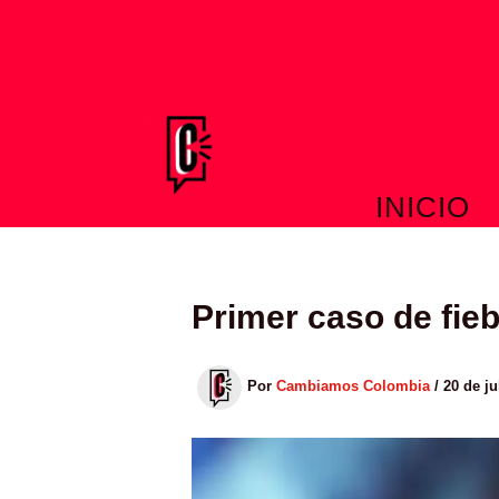
Ir
al
contenido
INICIO
Primer caso de fieb
Por
Cambiamos Colombia
/
20 de ju