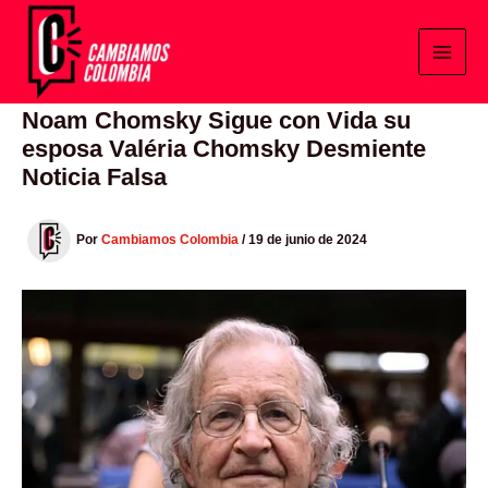
Ir
al
contenido
Noam Chomsky Sigue con Vida su
esposa Valéria Chomsky Desmiente
Noticia Falsa
Por
Cambiamos Colombia
/
19 de junio de 2024