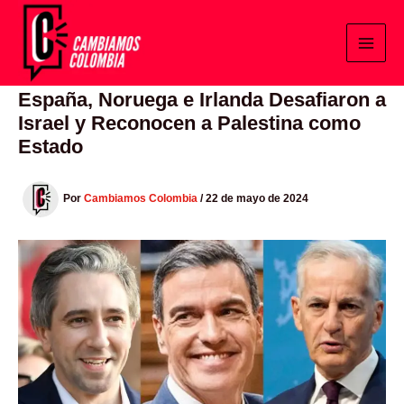
Ir
al
contenido
España, Noruega e Irlanda Desafiaron a
Israel y Reconocen a Palestina como
Estado
Por
Cambiamos Colombia
/
22 de mayo de 2024