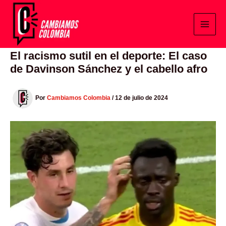
Ir
al
contenido
El racismo sutil en el deporte: El caso
de Davinson Sánchez y el cabello afro
Por
Cambiamos Colombia
/
12 de julio de 2024