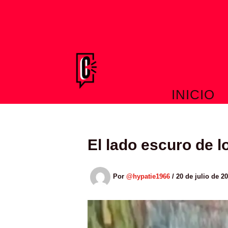
Ir
al
contenido
INICIO
El lado escuro de 
Por
@hypatie1966
/
20 de julio de 2