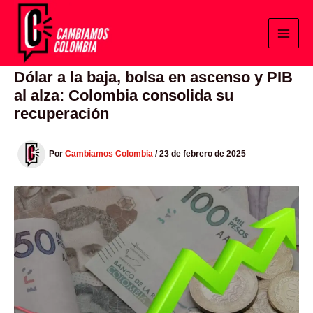
Ir
al
contenido
Dólar a la baja, bolsa en ascenso y PIB
al alza: Colombia consolida su
recuperación
Por
Cambiamos Colombia
/
23 de febrero de 2025