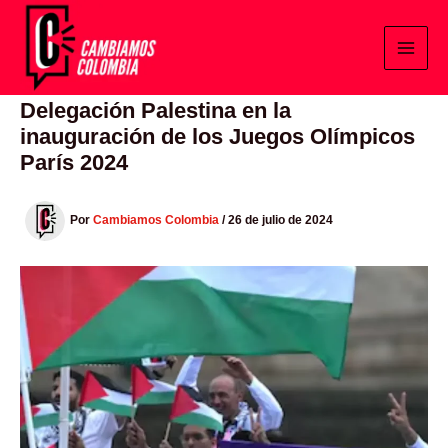
Ir
al
contenido
Delegación Palestina en la
inauguración de los Juegos Olímpicos
París 2024
Por
Cambiamos Colombia
/
26 de julio de 2024