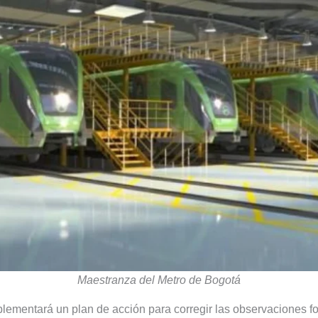
Maestranza
del Metro de Bogotá
plementará un plan de acción para corregir las observaciones fo