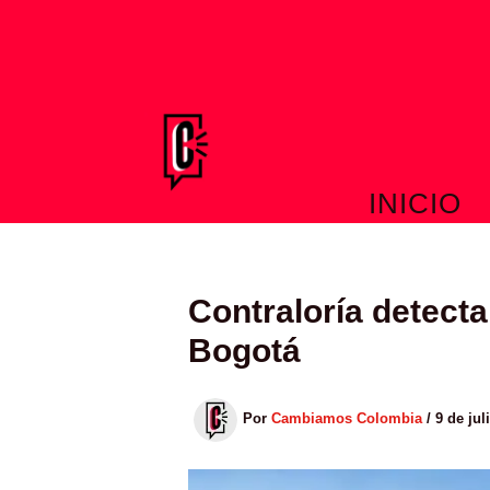
Ir
al
contenido
INICIO
Contraloría detecta
Bogotá
Por
Cambiamos Colombia
/
9 de jul