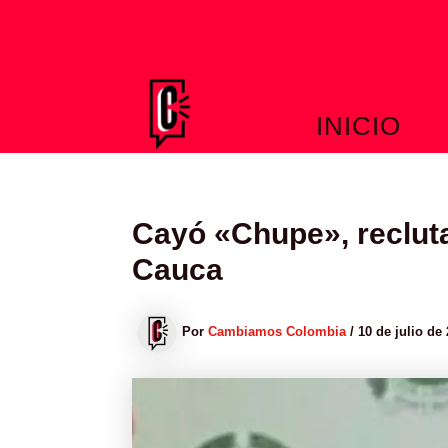
Ir
al
contenido
INICIO
Cayó «Chupe», recluta
Cauca
Por
Cambiamos Colombia
/
10 de julio de