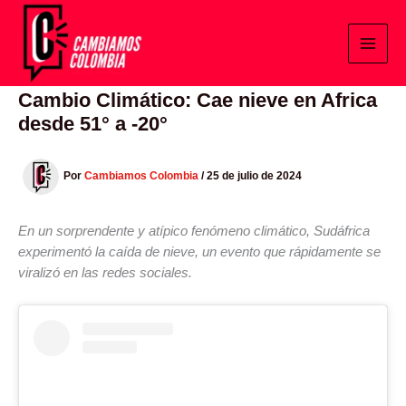
Ir
al
contenido
Cambio Climático: Cae nieve en Africa
desde 51° a -20°
Por
Cambiamos Colombia
/
25 de julio de 2024
En un sorprendente y atípico fenómeno climático, Sudáfrica
experimentó la caída de nieve, un evento que rápidamente se
viralizó en las redes sociales.