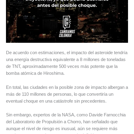
De acuerdo con estimaciones, el impacto del asteroide tendría
una energía destructiva equivalente a 8 millones de toneladas
de TNT, aproximadamente 500 veces más potente que la
bomba atómica de Hiroshima.
En total, las ciudades en la posible zona de impacto albergan a
más de 110 millones de personas, lo que convertiría un
eventual choque en una catástrofe sin precedentes.
Sin embargo, expertos de la NASA, como Davide Farnocchia
del Laboratorio de Propulsión a Chorro, han señalado que
aunque el nivel de riesgo es inusual, aún se requiere más