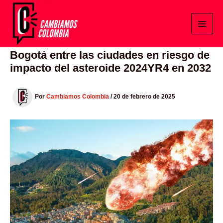
Ir
al
contenido
Bogotá entre las ciudades en riesgo de
impacto del asteroide 2024YR4 en 2032
Por
Cambiamos Colombia
/
20 de febrero de 2025